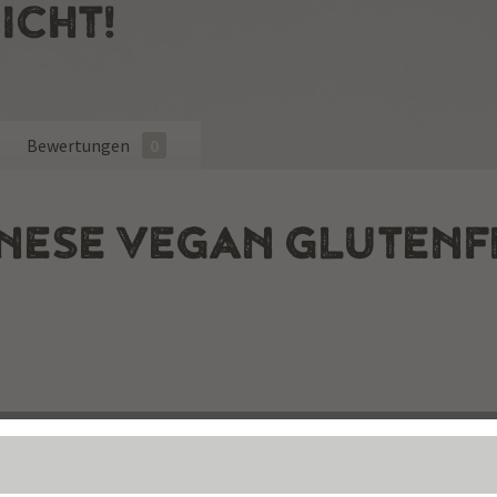
ICHT!
Bewertungen
0
NESE VEGAN GLUTENF
iterkochen. Gelegentlich umrühren.