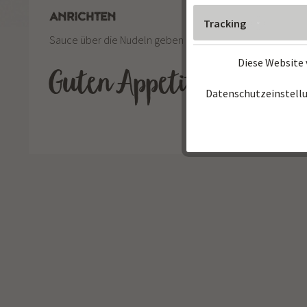
ANRICHTEN
Tracking
Sauce über die Nudeln geben und servieren.
Diese Website 
Guten Appetit!
Datenschutzeinstell