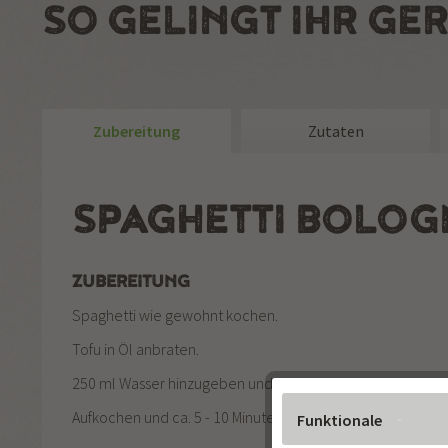
SO GELINGT IHR GER
Zubereitung
Zutaten
SPAGHETTI BOLOG
ZUBEREITUNG
Spaghetti wie gewohnt kochen.
Tofu in Öl anbraten.
250 ml Wasser hinzugeben und Beutelinhalt einrühren.
Aufkochen und ca. 5 - 10 Minuten bei schwacher Hitze we
Funktionale