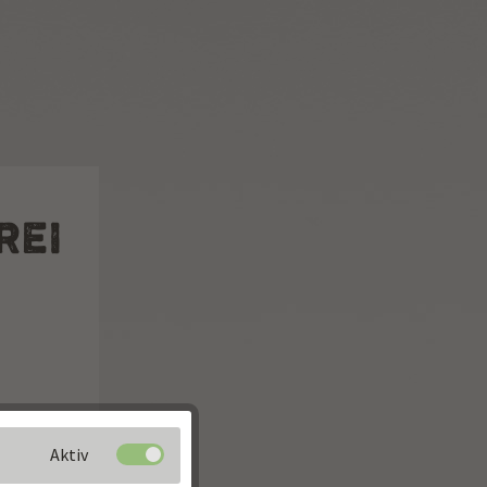
REI
Aktiv