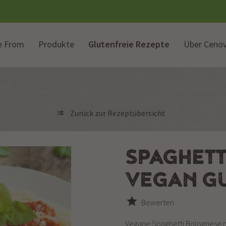
e From
Produkte
Glutenfreie Rezepte
Über Cenov
Zurück zur Rezeptübersicht
SPAGHETT
VEGAN G
Bewerten
Vegane Spaghetti Bolognese mi