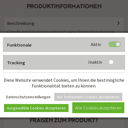
PRODUKTINFORMATIONEN
Beschreibung
Cenofix mit Kräutern rundet mit seiner feinen Kräuternote
den Eigengschmack vieler Speisen...
mehr
Aktiv
Funktionale
Zutaten
mehr
Inaktiv
Tracking
Nährwerte
Diese Website verwendet Cookies, um Ihnen die bestmögliche
mehr
Funktionalität bieten zu können.
Datenschutzeinstellungen
Nur funktionale Cookies akzeptieren
Alle Cookies akzeptieren
Ausgewählte Cookies akzeptieren
FRAGEN ZUM PRODUKT?